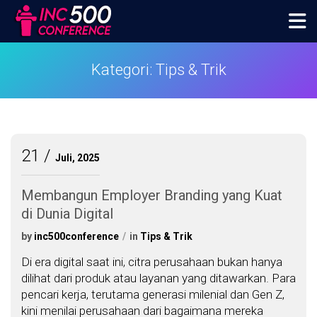
Skip
to
content
inc500conference
Kategori:
Tips & Trik
21
Juli, 2025
Membangun Employer Branding yang Kuat
di Dunia Digital
by
inc500conference
in
Tips & Trik
Di era digital saat ini, citra perusahaan bukan hanya
dilihat dari produk atau layanan yang ditawarkan. Para
pencari kerja, terutama generasi milenial dan Gen Z,
kini menilai perusahaan dari bagaimana mereka