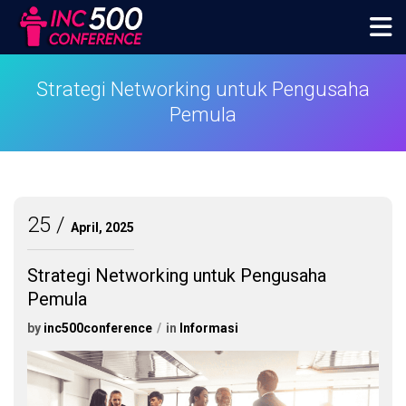
Skip
to
content
inc500conference
Strategi Networking untuk Pengusaha
Pemula
25
April, 2025
Strategi Networking untuk Pengusaha
Pemula
by
inc500conference
in
Informasi